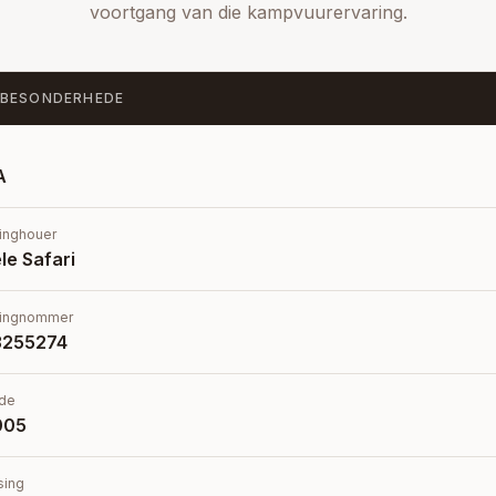
voortgang van die kampvuurervaring.
BESONDERHEDE
A
inghouer
ele Safari
ingnommer
3255274
de
005
sing