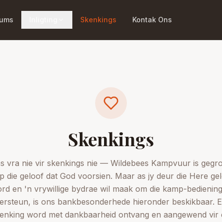
tums
Inligting
Skenkings
Kontak Ons
Skenkings
s vra nie vir skenkings nie — Wildebees Kampvuur is gegr
p die geloof dat God voorsien. Maar as jy deur die Here gel
rd en 'n vrywillige bydrae wil maak om die kamp-bediening
ersteun, is ons bankbesonderhede hieronder beskikbaar. E
enking word met dankbaarheid ontvang en aangewend vir 