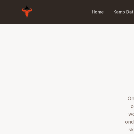
Home
Kamp Da
On
o
wo
ond
sk