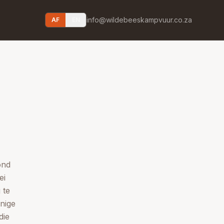
info@wildebeeskampvuur.co.za
AF
EN
ond
ei
 te
nige
die