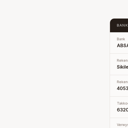
BANK
Bank
ABS
Reken
Sikil
Reken
405
Takko
632
Verwy